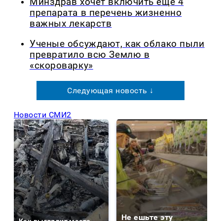
Минздрав хочет включить еще 4
препарата в перечень жизненно
важных лекарств
Ученые обсуждают, как облако пыли
превратило всю Землю в
«скороварку»
Следующая новость ↓
Новости СМИ2
Не ешьте эту
Как выглядит место