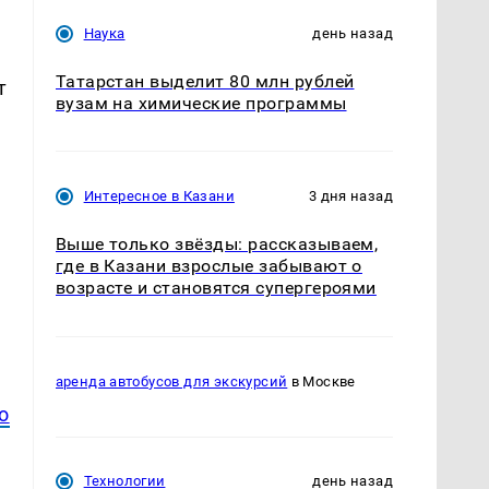
Наука
день назад
Татарстан выделит 80 млн рублей
т
вузам на химические программы
Интересное в Казани
3 дня назад
Выше только звёзды: рассказываем,
где в Казани взрослые забывают о
возрасте и становятся супергероями
аренда автобусов для экскурсий
в Москве
о
Технологии
день назад