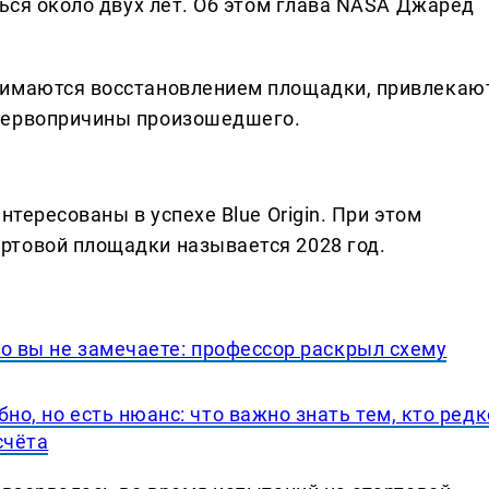
ться около двух лет. Об этом глава NASA Джаред
нимаются восстановлением площадки, привлекаю
первопричины произошедшего.
нтересованы в успехе Blue Origin. При этом
ртовой площадки называется 2028 год.
его вы не замечаете: профессор раскрыл схему
но, но есть нюанс: что важно знать тем, кто редк
счёта