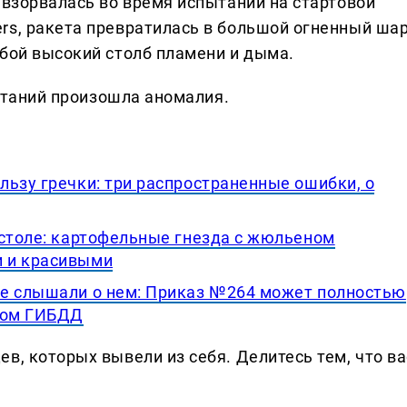
 взорвалась во время испытаний на стартовой
rs, ракета превратилась в большой огненный шар
обой высокий столб пламени и дыма.
пытаний произошла аномалия.
льзу гречки: три распространенные ошибки, о
 столе: картофельные гнезда с жюльеном
 и красивыми
не слышали о нем: Приказ №264 может полностью
ором ГИБДД
в, которых вывели из себя. Делитеcь тем, что ва