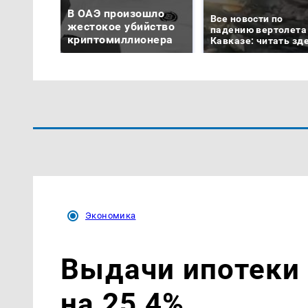
В ОАЭ произошло
Все новости по
жестокое убийство
падению вертолета
криптомиллионера
Кавказе: читать зд
Экономика
Выдачи ипотеки 
на 25,4%