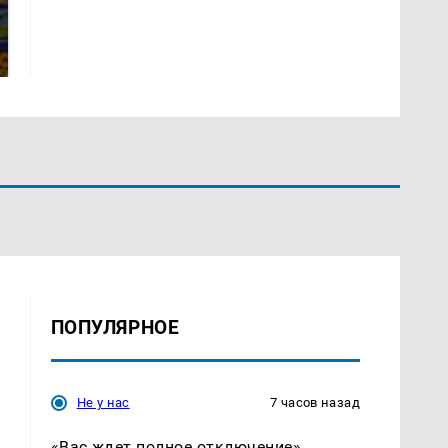
СМИ: В Химках на
полицейскую
Где будет встреча
машину напали и
президентов США и
подожгли.
России: Европа?
ПОПУЛЯРНОЕ
Не у нас
7 часов назад
«Вас ждет полное отключение».