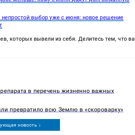
 непростой выбор уже с июня: новое решение
т
в, которых вывели из себя. Делитеcь тем, что ва
препарата в перечень жизненно важных
ыли превратило всю Землю в «скороварку»
ующая новость ↓