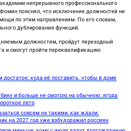
 академии непрерывного профессионального
Фомин пояснял, что исключение должностей не
ощи по этим направлениям. По его словам,
льного дублирования функций.
здняемым должностям, пройдут переходный
ста и смогут пройти переквалификацию.
 и достаток: куда её поставить, чтобы в доме
убику и больше не смотрю на обычную: ягода
короткое лето
заться совсем не такими, как ждали:
к на 2027 год уже взбудоражил россиян
вдвое меньше: кому с июля дадут долгожданную