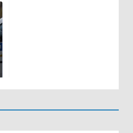
Где будет встреча
На Урале из казны
президентов США и
были украдены 18
России: Европа?
миллионов рублей