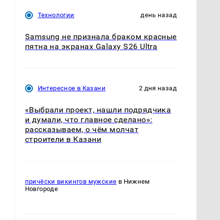
Технологии
день назад
Samsung не признала браком красные
пятна на экранах Galaxy S26 Ultra
Интересное в Казани
2 дня назад
«Выбрали проект, нашли подрядчика
и думали, что главное сделано»:
рассказываем, о чём молчат
строители в Казани
причёски викингов мужские
в Нижнем
Новгороде