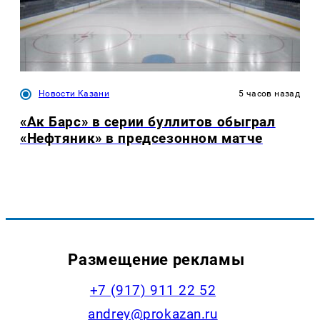
Новости Казани
5 часов назад
«Ак Барс» в серии буллитов обыграл
«Нефтяник» в предсезонном матче
Размещение рекламы
+7 (917) 911 22 52
andrey@prokazan.ru