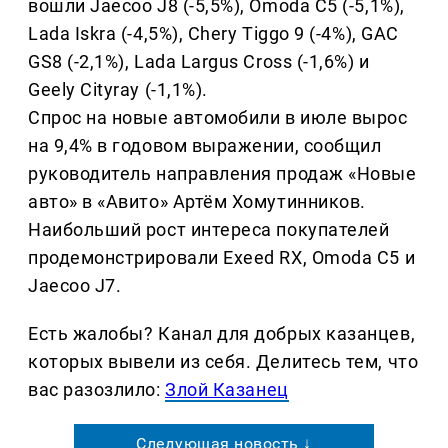
вошли Jaecoo J8 (-5,5%), Omoda C5 (-5,1%),
Lada Iskra (-4,5%), Chery Tiggo 9 (-4%), GAC
GS8 (-2,1%), Lada Largus Cross (-1,6%) и
Geely Cityray (-1,1%).
Спрос на новые автомобили в июле вырос
на 9,4% в годовом выражении, сообщил
руководитель направления продаж «Новые
авто» в «Авито» Артём Хомутинников.
Наибольший рост интереса покупателей
продемонстрировали Exeed RX, Omoda C5 и
Jaecoo J7.
Есть жалобы? Канал для добрых казанцев,
которых вывели из себя. Делитеcь тем, что
вас разозлило:
Злой Казанец
Следующая новость ↓