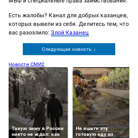
МВФ и специальные права заимствования.
Есть жалобы? Канал для добрых казанцев,
которых вывели из себя. Делитеcь тем, что
вас разозлило:
Злой Казанец
Следующая новость ↓
Новости СМИ2
Такую зиму в России
Не ешьте эту
никто не ждал: как
готовую еду из