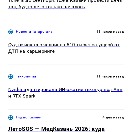
Успеть до сентября: где в Казани провести день
так, будто лето только началось
Новости Татарстана
11 часов назад
Суд взыскал с челнинца 510 тысяч за ущерб от
ДТП на каршеринге
Технологии
11 часов назад
Nvidia адаптировала ИИ-сжатие текстур под Arm
и RTX Spark
Гид по Казани
4 дня назад
ЛетоSOS — МедКазань 2026: куда