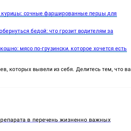
й курицы: сочные фаршированные перцы для
бернуться бедой: что грозит водителям за
кошно: мясо по-грузински, которое хочется есть
в, которых вывели из себя. Делитеcь тем, что ва
препарата в перечень жизненно важных