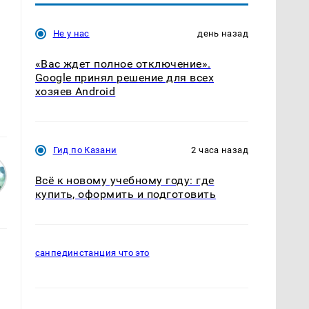
Не у нас
день назад
«Вас ждет полное отключение».
Google принял решение для всех
хозяев Android
Гид по Казани
2 часа назад
Всё к новому учебному году: где
купить, оформить и подготовить
санпединстанция что это