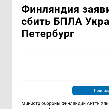
Финляндия заяви
сбить БПЛА Укра
Петербург
Подписа
Министр обороны Финляндии Антти Хякк