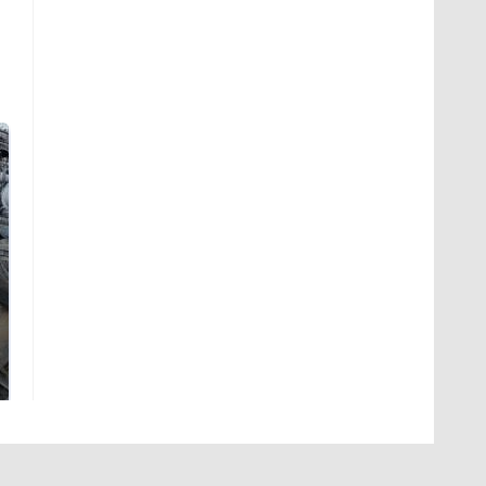
Не ешьте эту
В ОАЭ произошло
готовую еду из
жестокое убийство
магазина: список
криптомиллионера