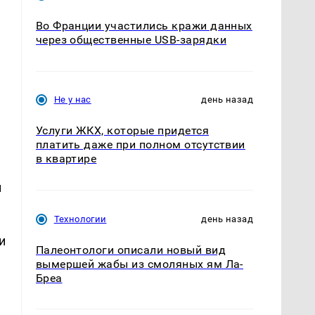
Во Франции участились кражи данных
через общественные USB-зарядки
Не у нас
день назад
Услуги ЖКХ, которые придется
платить даже при полном отсутствии
в квартире
и
Технологии
день назад
и
Палеонтологи описали новый вид
вымершей жабы из смоляных ям Ла-
Бреа