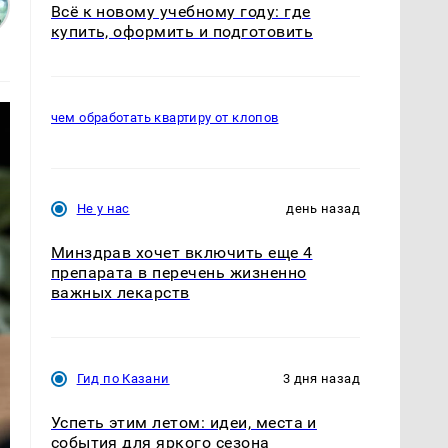
Всё к новому учебному году: где
купить, оформить и подготовить
чем обработать квартиру от клопов
Не у нас
день назад
Минздрав хочет включить еще 4
препарата в перечень жизненно
важных лекарств
Гид по Казани
3 дня назад
Успеть этим летом: идеи, места и
события для яркого сезона