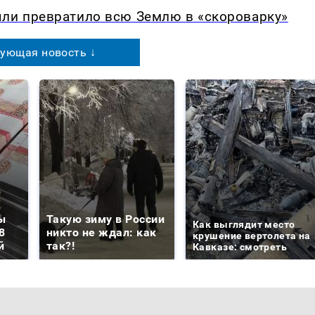
ыли превратило всю Землю в «скороварку»
ующая новость ↓
ы
Такую зиму в России
Как выглядит место
8
никто не ждал: как
крушение вертолета на
й
так?!
Кавказе: смотреть