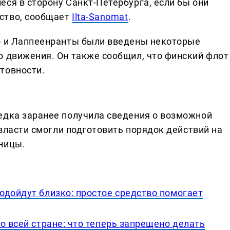
ся в сторону Санкт-Петербурга, если бы они
ство, сообщает
Ilta-Sanomat
.
оо и Лаппеенранты были введены некоторые
о движения. Он также сообщил, что финский флот
товности.
едка заранее получила сведения о возможной
 власти смогли подготовить порядок действий на
ницы.
одойдут близко: простое средство помогает
о всей стране: что теперь запрещено делать