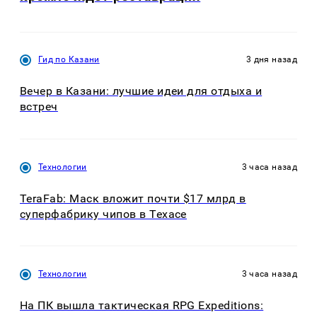
Гид по Казани
3 дня назад
Вечер в Казани: лучшие идеи для отдыха и
встреч
Технологии
3 часа назад
TeraFab: Маск вложит почти $17 млрд в
суперфабрику чипов в Техасе
Технологии
3 часа назад
На ПК вышла тактическая RPG Expeditions: