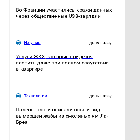
Во Франции участились кражи данных
через общественные USB-зарядки
Не у нас
день назад
Услуги ЖКХ, которые придется
платить даже при полном отсутствии
в квартире
Технологии
день назад
Палеонтологи описали новый вид
вымершей жабы из смоляных ям Ла-
Бреа