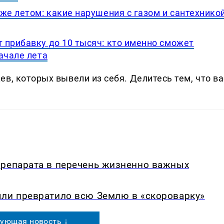
же летом: какие нарушения с газом и сантехнико
 прибавку до 10 тысяч: кто именно сможет
ачале лета
в, которых вывели из себя. Делитеcь тем, что ва
препарата в перечень жизненно важных
ыли превратило всю Землю в «скороварку»
ующая новость ↓