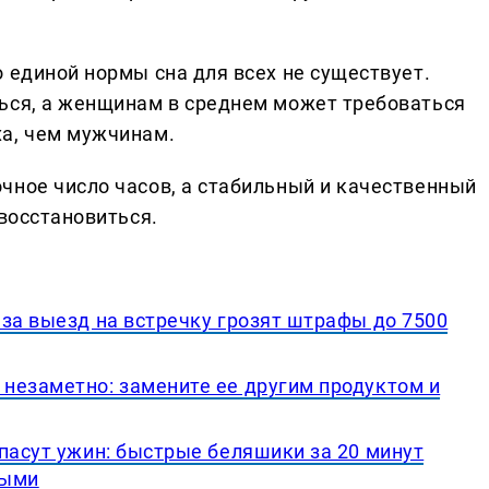
 единой нормы сна для всех не существует.
ься, а женщинам в среднем может требоваться
ха, чем мужчинам.
чное число часов, а стабильный и качественный
 восстановиться.
за выезд на встречку грозят штрафы до 7500
незаметно: замените ее другим продуктом и
пасут ужин: быстрые беляшики за 20 минут
ными