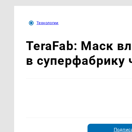
Технологии
TeraFab: Маск в
в суперфабрику 
Подписа