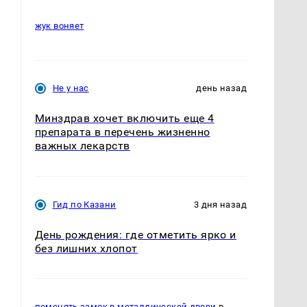
жук воняет
Не у нас
день назад
Минздрав хочет включить еще 4
препарата в перечень жизненно
важных лекарств
Гид по Казани
3 дня назад
День рождения: где отметить ярко и
без лишних хлопот
поменять замок в металлической двери
в