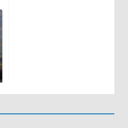
СМИ: В Химках на
полицейскую
В магазинах России
машину напали и
ажиотаж из-за этого
подожгли.
продукта: что купить?