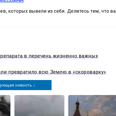
в, которых вывели из себя. Делитеcь тем, что ва
препарата в перечень жизненно важных
ыли превратило всю Землю в «скороварку»
ующая новость ↓