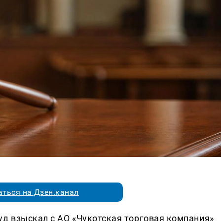
ться на Дзен.канал
д взыскал с АО «Чукотская торговая компания»