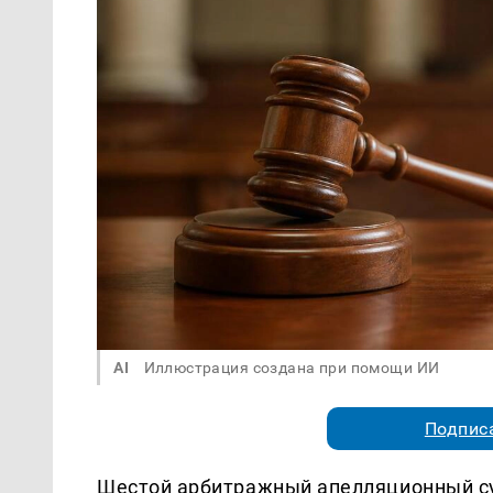
AI
Иллюстрация создана при помощи ИИ
Подписа
Шестой арбитражный апелляционный су