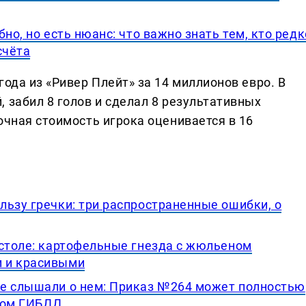
но, но есть нюанс: что важно знать тем, кто редк
счёта
года из «Ривер Плейт» за 14 миллионов евро. В
 забил 8 голов и сделал 8 результативных
очная стоимость игрока оценивается в 16
льзу гречки: три распространенные ошибки, о
 столе: картофельные гнезда с жюльеном
 и красивыми
не слышали о нем: Приказ №264 может полностью
ором ГИБДД