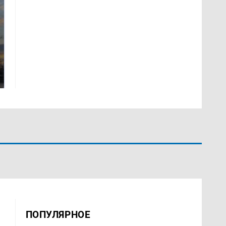
СМИ: В Химках на
полицейскую
В магазинах России
машину напали и
ажиотаж из-за этого
подожгли.
продукта: что купить?
ПОПУЛЯРНОЕ