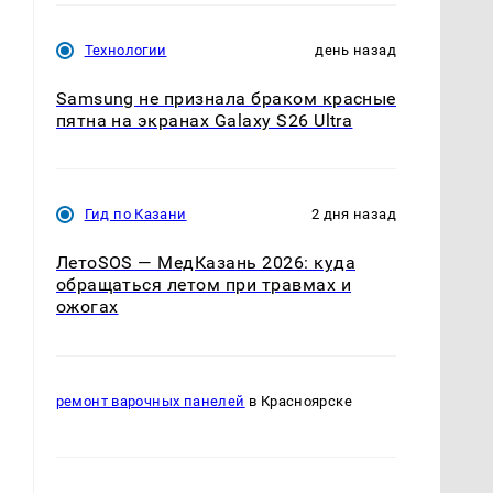
Технологии
день назад
Samsung не признала браком красные
пятна на экранах Galaxy S26 Ultra
Гид по Казани
2 дня назад
ЛетоSOS — МедКазань 2026: куда
обращаться летом при травмах и
ожогах
ремонт варочных панелей
в Красноярске