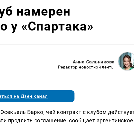
уб намерен
о у «Спартака»
Анна Сальникова
Редактор новостной ленты
ться на Дзен.канал
Эсекьель Барко, чей контракт с клубом действуе
ости продлить соглашение, сообщает аргентинское