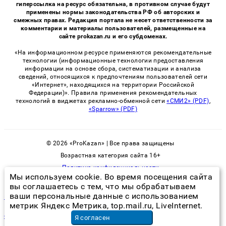
гиперссылка на ресурс обязательна, в противном случае будут
применены нормы законодательства РФ об авторских и
смежных правах. Редакция портала не несет ответственности за
комментарии и материалы пользователей, размещенные на
сайте prokazan.ru и его субдоменах.
«На информационном ресурсе применяются рекомендательные
технологии (информационные технологии предоставления
информации на основе сбора, систематизации и анализа
сведений, относящихся к предпочтениям пользователей сети
«Интернет», находящихся на территории Российской
Федерации)». Правила применения рекомендательных
технологий в виджетах рекламно-обменной сети
«СМИ2» (PDF)
,
«Sparrow» (PDF)
© 2026 «ProKazan» | Все права защищены
Возрастная категория сайта 16+
Политика конфиденциальности
Мы используем cookie. Во время посещения сайта
вы соглашаетесь с тем, что мы обрабатываем
ваши персональные данные с использованием
плесень в отсеке для порошка стиральной машины
метрик Яндекс Метрика, top.mail.ru, LiveInternet.
снос дома и вывоз мусора
в Москве
Я согласен