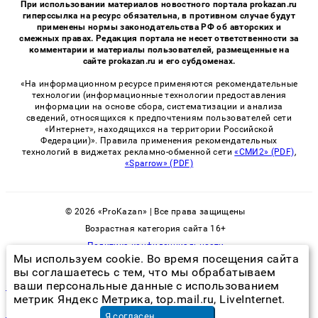
При использовании материалов новостного портала prokazan.ru
гиперссылка на ресурс обязательна, в противном случае будут
применены нормы законодательства РФ об авторских и
смежных правах. Редакция портала не несет ответственности за
комментарии и материалы пользователей, размещенные на
сайте prokazan.ru и его субдоменах.
«На информационном ресурсе применяются рекомендательные
технологии (информационные технологии предоставления
информации на основе сбора, систематизации и анализа
сведений, относящихся к предпочтениям пользователей сети
«Интернет», находящихся на территории Российской
Федерации)». Правила применения рекомендательных
технологий в виджетах рекламно-обменной сети
«СМИ2» (PDF)
,
«Sparrow» (PDF)
© 2026 «ProKazan» | Все права защищены
Возрастная категория сайта 16+
Политика конфиденциальности
Мы используем cookie. Во время посещения сайта
вы соглашаетесь с тем, что мы обрабатываем
ваши персональные данные с использованием
гель от тараканов самый эффективный в шприце
метрик Яндекс Метрика, top.mail.ru, LiveInternet.
почистить крышу от снега цена за кв.м
в Москве
Я согласен