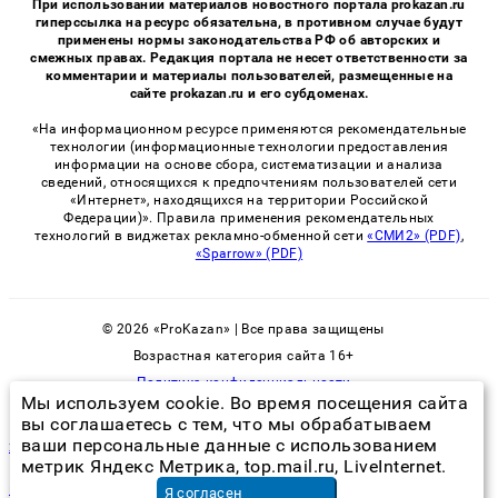
При использовании материалов новостного портала prokazan.ru
гиперссылка на ресурс обязательна, в противном случае будут
применены нормы законодательства РФ об авторских и
смежных правах. Редакция портала не несет ответственности за
комментарии и материалы пользователей, размещенные на
сайте prokazan.ru и его субдоменах.
«На информационном ресурсе применяются рекомендательные
технологии (информационные технологии предоставления
информации на основе сбора, систематизации и анализа
сведений, относящихся к предпочтениям пользователей сети
«Интернет», находящихся на территории Российской
Федерации)». Правила применения рекомендательных
технологий в виджетах рекламно-обменной сети
«СМИ2» (PDF)
,
«Sparrow» (PDF)
© 2026 «ProKazan» | Все права защищены
Возрастная категория сайта 16+
Политика конфиденциальности
Мы используем cookie. Во время посещения сайта
вы соглашаетесь с тем, что мы обрабатываем
ваши персональные данные с использованием
химчистка ликино дулево
метрик Яндекс Метрика, top.mail.ru, LiveInternet.
нужен плиточник
в Краснодаре
Я согласен