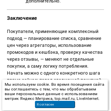
дополнительно.
Заключение
Покупатели, применяющие комплексный
подход — планирование списка, сравнение
цен через агрегаторы, использование
промокодов и кешбэка, проверку качества
через отзывы, — меняют не отдельные
покупки, а саму логику потребления.
Начать можно с одного конкретного шага
прямо сейчас: перед следующей покупкой
Мы используем cookie. Во время посещения сайта
открыть агрегатор цен и проверить, нет ли
вы соглашаетесь с тем, что мы обрабатываем
того же товара дешевле на соседней
ваши персональные данные с использованием
метрик Яндекс Метрика, top.mail.ru, LiveInternet.
площадке. Системный подход к онлайн-
Я согласен
шопингу превращает экономию в