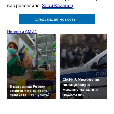
вас разозлило:
Злой Казанец
Следующая новость ↓
Новости СМИ2
СМИ: В Химках на
полицейскую
В магазинах России
машину напали и
ажиотаж из-за этого
подожгли.
продукта: что купить?