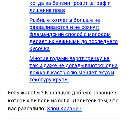
когда за бензин грозит штраф и
лишение прав
Рыбные котлеты больше не
разваливаются и не сохнут:
фламандский способ с молоком
делает их нежными до последнего
кусочка
Многие годами варят гречку не
так и даже не догадываются: одна
ложка в кастрюлю меняет вкус и
текстуру крупы
Есть жалобы? Канал для добрых казанцев,
которых вывели из себя. Делитеcь тем, что
вас разозлило:
Злой Казанец