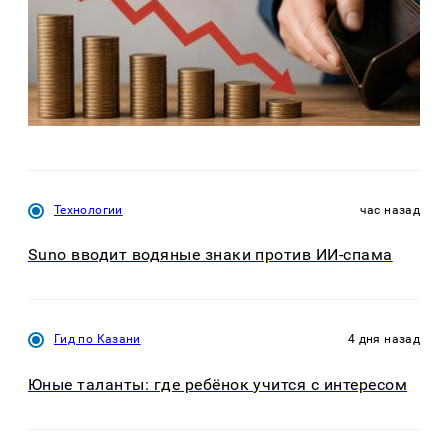
Технологии
час назад
Suno вводит водяные знаки против ИИ-спама
Гид по Казани
4 дня назад
Юные таланты: где ребёнок учится с интересом