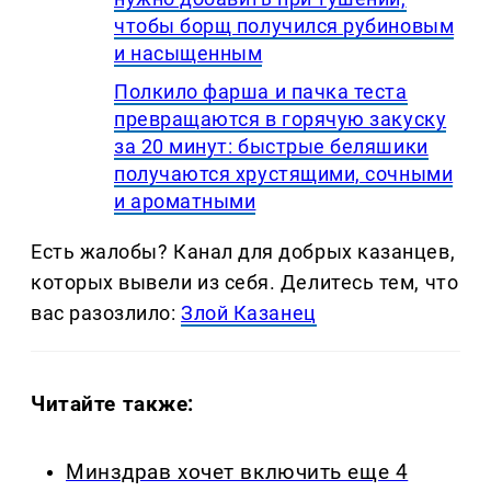
чтобы борщ получился рубиновым
и насыщенным
Полкило фарша и пачка теста
превращаются в горячую закуску
за 20 минут: быстрые беляшики
получаются хрустящими, сочными
и ароматными
Есть жалобы? Канал для добрых казанцев,
которых вывели из себя. Делитеcь тем, что
вас разозлило:
Злой Казанец
Читайте также:
Минздрав хочет включить еще 4