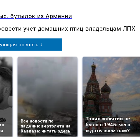
ыс. бутылок из Армении
ровести учет домашних птиц владельцам ЛПХ
ующая новость ↓
Таких событий не
Все новости по
во
было с 1945: чего
падению вертолета на
ра
ждать всем нам?
Кавказе: читать здесь