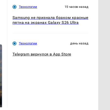
Технологии
15 часов назад
Samsung не признала браком красные
пятна на экранах Galaxy S26 Ultra
Технологии
день назад
Telegram вернулся в App Store
СМИ: В Химках на
полицейскую
В магазинах России
машину напали и
ажиотаж из-за этого
подожгли.
продукта: что купить?