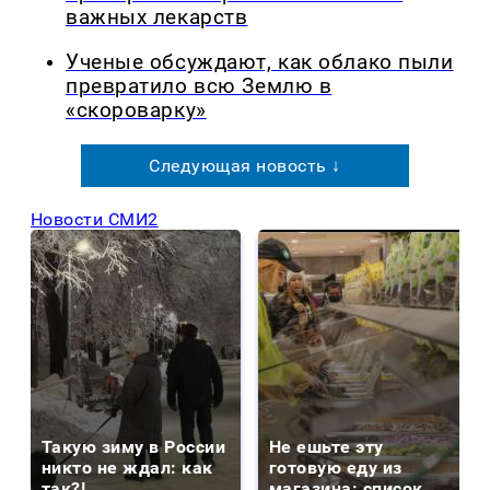
важных лекарств
Ученые обсуждают, как облако пыли
превратило всю Землю в
«скороварку»
Следующая новость ↓
Новости СМИ2
Такую зиму в России
Не ешьте эту
никто не ждал: как
готовую еду из
так?!
магазина: список