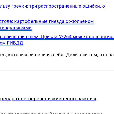
льзу гречки: три распространенные ошибки, о
 столе: картофельные гнезда с жюльеном
 и красивыми
не слышали о нем: Приказ №264 может полностью
ором ГИБДД
в, которых вывели из себя. Делитеcь тем, что ва
препарата в перечень жизненно важных