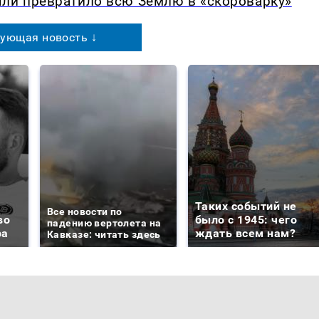
ыли превратило всю Землю в «скороварку»
ующая новость ↓
Таких событий не
Все новости по
во
было с 1945: чего
падению вертолета на
ра
ждать всем нам?
Кавказе: читать здесь