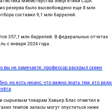
татистика Министерства энергетики США
 из резерва было высвобождено еще 8 млн
тбора составил 9,1 млн баррелей.
тся 357,1 млн баррелей. В федеральных отчетах
ль с января 2024 года.
его вы не замечаете: профессор раскрыл схему
но, но есть нюанс: что важно знать тем, кто редк
счёта
 и сырьевым товарам Хавьер Блас отметил в
 таких темпов запасы могут опуститься ниже