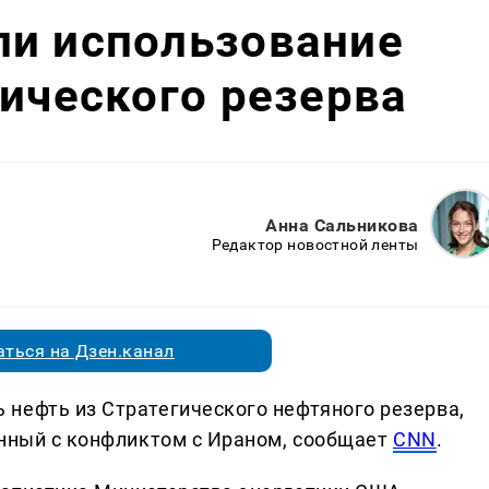
ли использование
гического резерва
Анна Сальникова
Редактор новостной ленты
ться на Дзен.канал
нефть из Стратегического нефтяного резерва,
анный с конфликтом с Ираном, сообщает
CNN
.