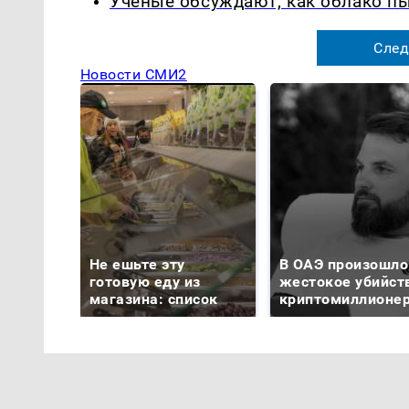
Ученые обсуждают, как облако п
След
Новости СМИ2
Не ешьте эту
В ОАЭ произошло
готовую еду из
жестокое убийст
магазина: список
криптомиллионе