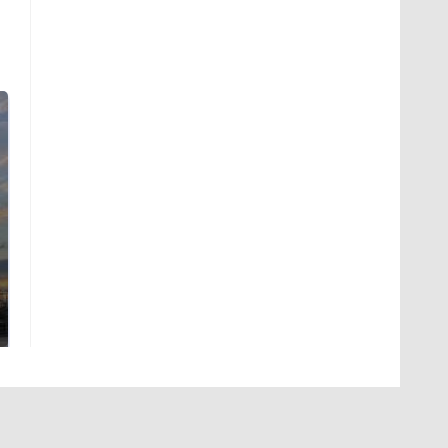
СМИ: В Химках на
полицейскую
В магазинах России
машину напали и
ажиотаж из-за этого
подожгли.
продукта: что купить?