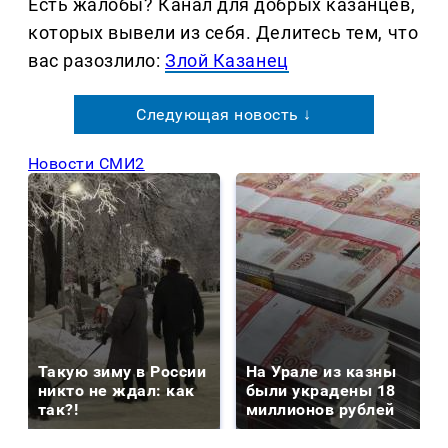
Есть жалобы? Канал для добрых казанцев,
которых вывели из себя. Делитеcь тем, что
вас разозлило:
Злой Казанец
Следующая новость ↓
Новости СМИ2
Такую зиму в России
На Урале из казны
никто не ждал: как
были украдены 18
так?!
миллионов рублей