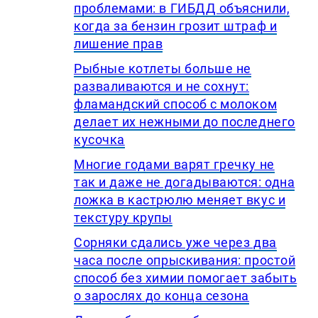
проблемами: в ГИБДД объяснили,
когда за бензин грозит штраф и
лишение прав
Рыбные котлеты больше не
разваливаются и не сохнут:
фламандский способ с молоком
делает их нежными до последнего
кусочка
Многие годами варят гречку не
так и даже не догадываются: одна
ложка в кастрюлю меняет вкус и
текстуру крупы
Сорняки сдались уже через два
часа после опрыскивания: простой
способ без химии помогает забыть
о зарослях до конца сезона