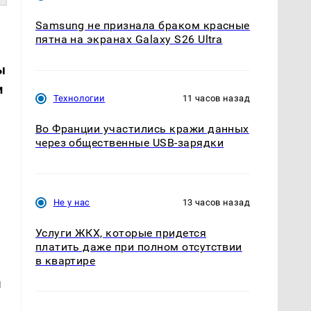
Samsung не признала браком красные
пятна на экранах Galaxy S26 Ultra
ы
и
Технологии
11 часов назад
Во Франции участились кражи данных
через общественные USB-зарядки
Не у нас
13 часов назад
Услуги ЖКХ, которые придется
платить даже при полном отсутствии
в квартире
ы