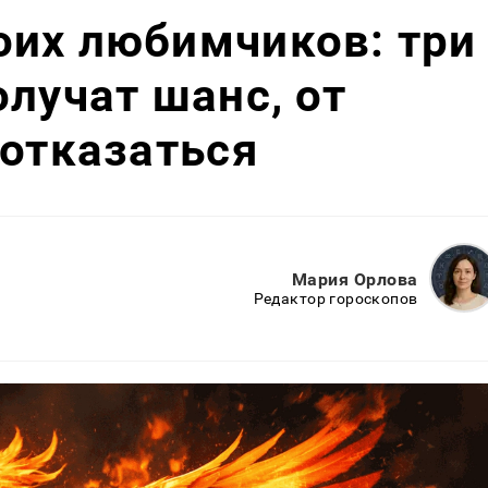
оих любимчиков: три
олучат шанс, от
 отказаться
Мария Орлова
Редактор гороскопов