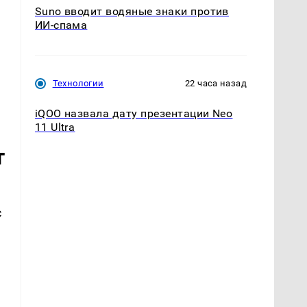
Suno вводит водяные знаки против
ИИ-спама
Технологии
22 часа назад
iQOO назвала дату презентации Neo
11 Ultra
т
с