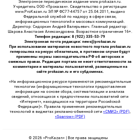
Электронное периодическое издание www.prokazan.ru.
Учредитель ООО «Проказан». Cвидетельство о регистрации
www.ProKazan.ru ЭЛ № ФС77-44757 от 25.04.2011, выдано
Федеральной службой по надзору в сфере связи,
информационных технологий и массовых коммуникаций.
Директор: Сидоркин Андрей Валерьевич. Главный редактор:
Шарова Анастасия Александровна. Возрастное ограничение 16+.
Телефон редакции: 8 (922) 335-53-79
Электронная почта редакции: news@prokazan.ru
При использовании материалов новостного портала prokazan.ru
гиперссылка на ресурс обязательна, в противном случае будут
применены нормы законодательства РФ об авторских и
смежных правах. Редакция портала не несет ответственности за
комментарии и материалы пользователей, размещенные на
сайте prokazan.ru и его субдоменах.
«На информационном ресурсе применяются рекомендательные
технологии (информационные технологии предоставления
информации на основе сбора, систематизации и анализа
сведений, относящихся к предпочтениям пользователей сети
«Интернет», находящихся на территории Российской
Федерации)». Правила применения рекомендательных
технологий в виджетах рекламно-обменной сети
«СМИ2» (PDF)
,
«Sparrow» (PDF)
© 2026 «ProKazan» | Все права защищены