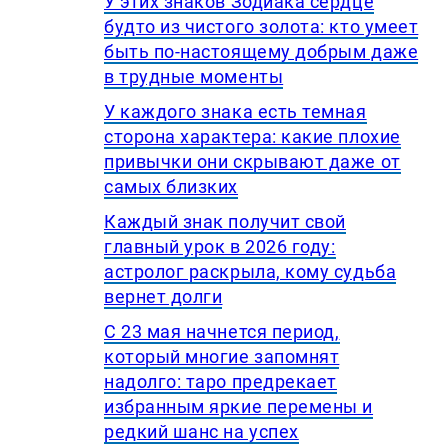
У этих знаков Зодиака сердце
будто из чистого золота: кто умеет
быть по-настоящему добрым даже
в трудные моменты
У каждого знака есть темная
сторона характера: какие плохие
привычки они скрывают даже от
самых близких
Каждый знак получит свой
главный урок в 2026 году:
астролог раскрыла, кому судьба
вернет долги
С 23 мая начнется период,
который многие запомнят
надолго: таро предрекает
избранным яркие перемены и
редкий шанс на успех