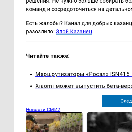
решения. Не нужно больше собирать б
команд и сосредоточиться на детально
Есть жалобы? Канал для добрых казанце
разозлило:
Злой Казанец
Читайте также:
Маршрутизаторы «Росэл» ISN415 
Xiaomi может выпустить бета-вер
След
Новости СМИ2