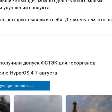
ольшие команды, можно сделать много малых
м улучшении продукта.
в, которых вывели из себя. Делитеcь тем, что ва
получили допуск ФСТЭК для госорганов
сию HyperOS 4 7 августа
ующая новость ↓