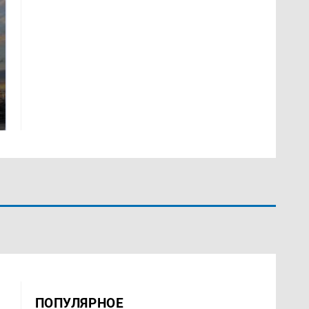
СМИ: В Химках на
полицейскую
В магазинах России
машину напали и
ажиотаж из-за этого
подожгли.
продукта: что купить?
ПОПУЛЯРНОЕ