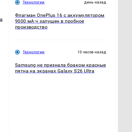
Технологии
день назад
Флагман OnePlus 16 с аккумулятором
а
9000 мА·ч запущен в пробное
производство
Технологии
13 часов назад
Samsung не признала браком красные
пятна на экранах Galaxy S26 Ultra
м