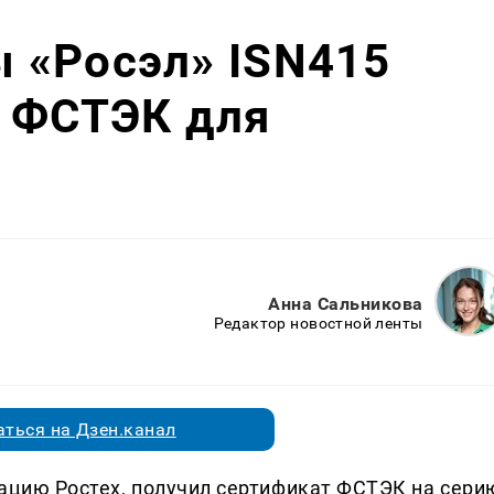
 «Росэл» ISN415
к ФСТЭК для
Анна Сальникова
Редактор новостной ленты
ться на Дзен.канал
рацию Ростех, получил сертификат ФСТЭК на сери