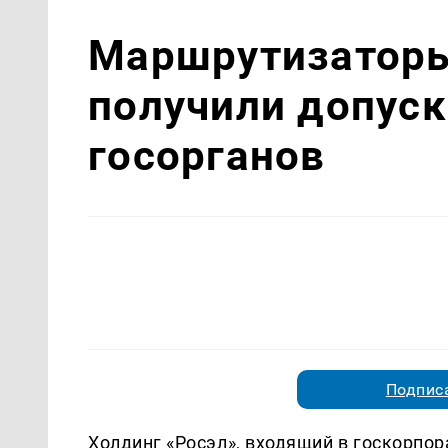
Маршрутизаторы
получили допус
госорганов
Подписа
Холдинг «Росэл», входящий в госкорпо