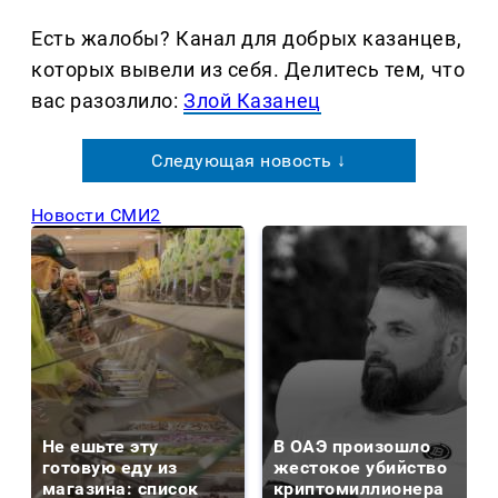
Есть жалобы? Канал для добрых казанцев,
которых вывели из себя. Делитеcь тем, что
вас разозлило:
Злой Казанец
Следующая новость ↓
Новости СМИ2
Не ешьте эту
В ОАЭ произошло
готовую еду из
жестокое убийство
магазина: список
криптомиллионера