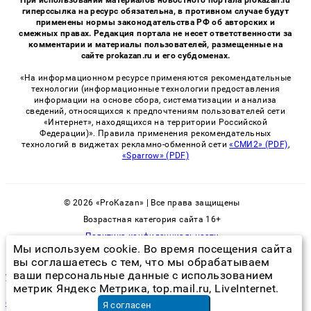
гиперссылка на ресурс обязательна, в противном случае будут
применены нормы законодательства РФ об авторских и
смежных правах. Редакция портала не несет ответственности за
комментарии и материалы пользователей, размещенные на
сайте prokazan.ru и его субдоменах.
«На информационном ресурсе применяются рекомендательные
технологии (информационные технологии предоставления
информации на основе сбора, систематизации и анализа
сведений, относящихся к предпочтениям пользователей сети
«Интернет», находящихся на территории Российской
Федерации)». Правила применения рекомендательных
технологий в виджетах рекламно-обменной сети
«СМИ2» (PDF)
,
«Sparrow» (PDF)
© 2026 «ProKazan» | Все права защищены
Возрастная категория сайта 16+
Политика конфиденциальности
Мы используем cookie. Во время посещения сайта
вы соглашаетесь с тем, что мы обрабатываем
ваши персональные данные с использованием
уничтожение клопов официальный сайт
метрик Яндекс Метрика, top.mail.ru, LiveInternet.
обслуживание велосипеда
в Санкт-Петербурге
Я согласен