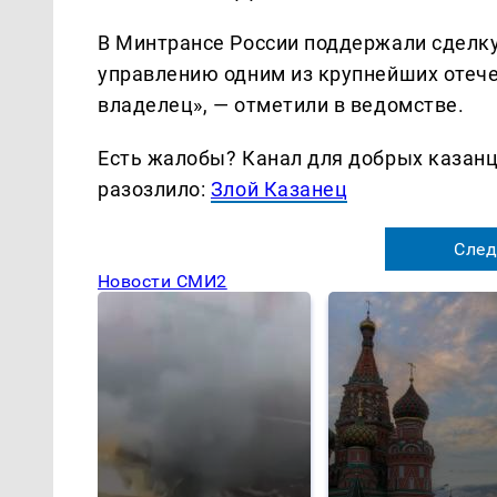
В Минтрансе России поддержали сделку.
управлению одним из крупнейших отеч
владелец», — отметили в ведомстве.
Есть жалобы? Канал для добрых казанце
разозлило:
Злой Казанец
След
Новости СМИ2