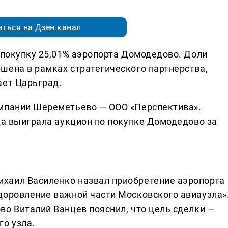
ться на Дзен.канал
 покупку 25,01% аэропорта Домодедово. Доли
шена в рамках стратегического партнерства,
ает Царьград.
омпании Шереметьево — ООО «Перспектива».
да выиграла аукцион по покупке Домодедово за
хаил Василенко назвал приобретение аэропорта
доровление важной части Московского авиаузла»
во Виталий Ванцев пояснил, что цель сделки —
о узла.