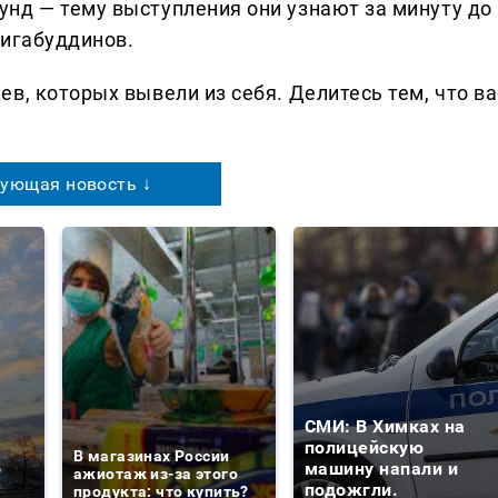
нд — тему выступления они узнают за минуту до
Шигабуддинов.
в, которых вывели из себя. Делитеcь тем, что ва
ующая новость ↓
СМИ: В Химках на
е
полицейскую
В магазинах России
о
машину напали и
ажиотаж из-за этого
подожгли.
продукта: что купить?