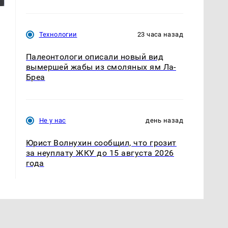
Технологии
23 часа назад
Палеонтологи описали новый вид
вымершей жабы из смоляных ям Ла-
Бреа
Не у нас
день назад
Юрист Волнухин сообщил, что грозит
за неуплату ЖКУ до 15 августа 2026
года