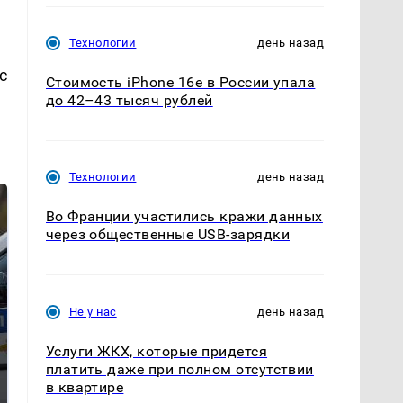
Технологии
день назад
с
Стоимость iPhone 16e в России упала
до 42–43 тысяч рублей
Технологии
день назад
Во Франции участились кражи данных
через общественные USB-зарядки
Не у нас
день назад
Услуги ЖКХ, которые придется
Где будет встреча
На Урале из казны
платить даже при полном отсутствии
президентов США и
были украдены 18
в квартире
России: Европа?
миллионов рублей