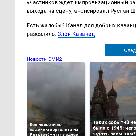
участников ждет импровизационный рау
выхода на сцену, анонсировал Руслан 
Есть жалобы? Канал для добрых казанце
разозлило:
Злой Казанец
След
Новости СМИ2
Таких событий н
Все новости по
было с 1945: чег
падению вертолета на
ждать всем нам?
Кавказе: читать здесь