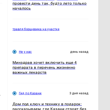
провести день так, будто лето только
началось
травля борщевика на участке
Не у нас
день назад
Минздрав хочет включить еще 4
препарата в перечень жизненно
важных лекарств
.
Гид по Казани
3 дня назад
Дом под ключ и технику в подарок:
рассказываем, где Казани строят без