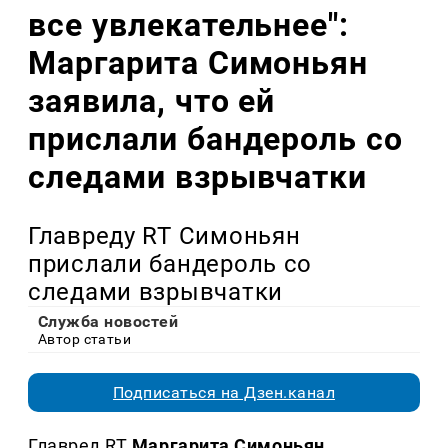
все увлекательнее":
Маргарита Симоньян
заявила, что ей
прислали бандероль со
следами взрывчатки
Главреду RT Симоньян
прислали бандероль со
следами взрывчатки
Служба новостей
Автор статьи
Подписаться на Дзен.канал
Главред RT
Маргарита Симоньян