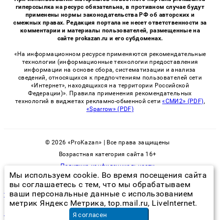
гиперссылка на ресурс обязательна, в противном случае будут
применены нормы законодательства РФ об авторских и
смежных правах. Редакция портала не несет ответственности за
комментарии и материалы пользователей, размещенные на
сайте prokazan.ru и его субдоменах.
«На информационном ресурсе применяются рекомендательные
технологии (информационные технологии предоставления
информации на основе сбора, систематизации и анализа
сведений, относящихся к предпочтениям пользователей сети
«Интернет», находящихся на территории Российской
Федерации)». Правила применения рекомендательных
технологий в виджетах рекламно-обменной сети
«СМИ2» (PDF)
,
«Sparrow» (PDF)
© 2026 «ProKazan» | Все права защищены
Возрастная категория сайта 16+
Политика конфиденциальности
Мы используем cookie. Во время посещения сайта
вы соглашаетесь с тем, что мы обрабатываем
ваши персональные данные с использованием
травить тараканов туманом
метрик Яндекс Метрика, top.mail.ru, LiveInternet.
кератиновая завивка волос
в Красноярске
Я согласен