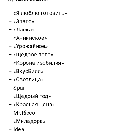
– «Я люблю готовить»
– «Злато»
– «Ласка»
– «Аннинское»
– «Урожайное»
– «Щедрое лето»
– «Корона изобилия»
– «ВкусВилл»
– «Светлица»
– Spar
– «Щедрый год»
– «Красная цена»
– Mr.Ricco
– «Миладора»
– Ideal