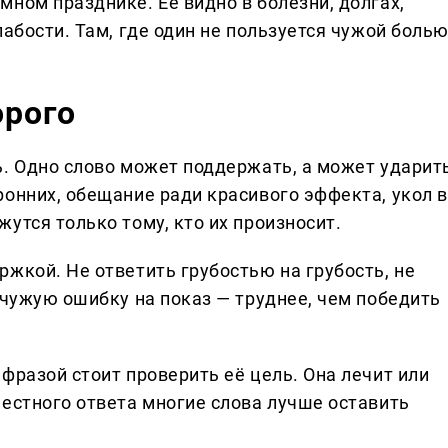
ном празднике. Её видно в болезни, долгах,
абости. Там, где один не пользуется чужой болью
орого
ь. Одно слово может поддержать, а может ударит
ронних, обещание ради красивого эффекта, укол в
утся только тому, кто их произносит.
жкой. Не ответить грубостью на грубость, не
 чужую ошибку на показ — труднее, чем победить
фразой стоит проверить её цель. Она лечит или
честного ответа многие слова лучше оставить