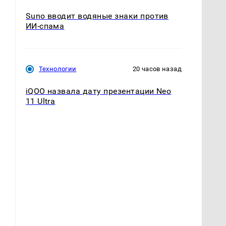
Suno вводит водяные знаки против
ИИ-спама
Технологии
20 часов назад
iQOO назвала дату презентации Neo
11 Ultra