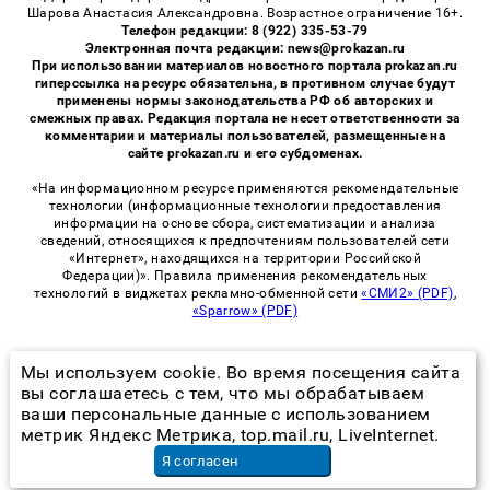
Шарова Анастасия Александровна. Возрастное ограничение 16+.
Телефон редакции: 8 (922) 335-53-79
Электронная почта редакции: news@prokazan.ru
При использовании материалов новостного портала prokazan.ru
гиперссылка на ресурс обязательна, в противном случае будут
применены нормы законодательства РФ об авторских и
смежных правах. Редакция портала не несет ответственности за
комментарии и материалы пользователей, размещенные на
сайте prokazan.ru и его субдоменах.
«На информационном ресурсе применяются рекомендательные
технологии (информационные технологии предоставления
информации на основе сбора, систематизации и анализа
сведений, относящихся к предпочтениям пользователей сети
«Интернет», находящихся на территории Российской
Федерации)». Правила применения рекомендательных
технологий в виджетах рекламно-обменной сети
«СМИ2» (PDF)
,
«Sparrow» (PDF)
Мы используем cookie. Во время посещения сайта
© 2026 «ProKazan» | Все права защищены
вы соглашаетесь с тем, что мы обрабатываем
ваши персональные данные с использованием
Возрастная категория сайта 16+
метрик Яндекс Метрика, top.mail.ru, LiveInternet.
Политика конфиденциальности
Я согласен