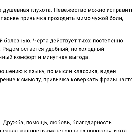
 а душевная глухота. Невежество можно исправит
опаснее привычка проходить мимо чужой боли,
й болезнью. Черта действует тихо: постепенно
. Рядом остается удобный, но холодный
чный комфорт и минутная выгода.
ошению к языку, по мысли классика, виден
зрение к смыслу, привычка коверкать фразы част
. Дружба, помощь, любовь, благодарность
азывал жадность «матерью всех пороков», и эта