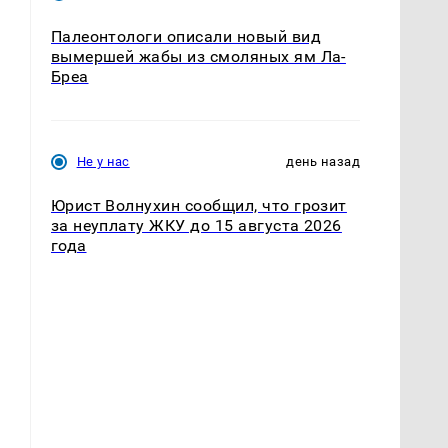
Палеонтологи описали новый вид
вымершей жабы из смоляных ям Ла-
Бреа
Не у нас
день назад
Юрист Волнухин сообщил, что грозит
за неуплату ЖКУ до 15 августа 2026
года
,