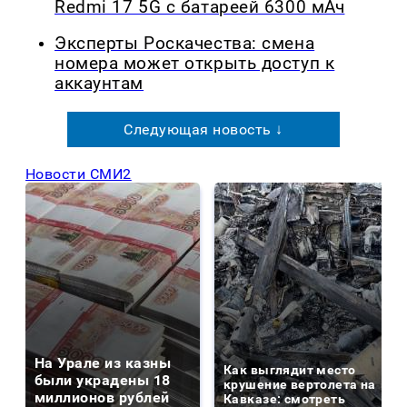
Redmi 17 5G с батареей 6300 мАч
Эксперты Роскачества: смена
номера может открыть доступ к
аккаунтам
Следующая новость ↓
Новости СМИ2
На Урале из казны
Как выглядит место
были украдены 18
крушение вертолета на
миллионов рублей
Кавказе: смотреть