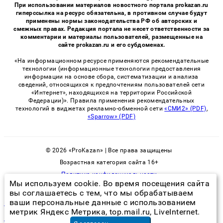
При использовании материалов новостного портала prokazan.ru
гиперссылка на ресурс обязательна, в противном случае будут
применены нормы законодательства РФ об авторских и
смежных правах. Редакция портала не несет ответственности за
комментарии и материалы пользователей, размещенные на
сайте prokazan.ru и его субдоменах.
«На информационном ресурсе применяются рекомендательные
технологии (информационные технологии предоставления
информации на основе сбора, систематизации и анализа
сведений, относящихся к предпочтениям пользователей сети
«Интернет», находящихся на территории Российской
Федерации)». Правила применения рекомендательных
технологий в виджетах рекламно-обменной сети
«СМИ2» (PDF)
,
«Sparrow» (PDF)
© 2026 «ProKazan» | Все права защищены
Возрастная категория сайта 16+
Политика конфиденциальности
Мы используем cookie. Во время посещения сайта
вы соглашаетесь с тем, что мы обрабатываем
ваши персональные данные с использованием
помогают ли ловушки от тараканов
метрик Яндекс Метрика, top.mail.ru, LiveInternet.
установка плинтуса цена за метр
в Казани