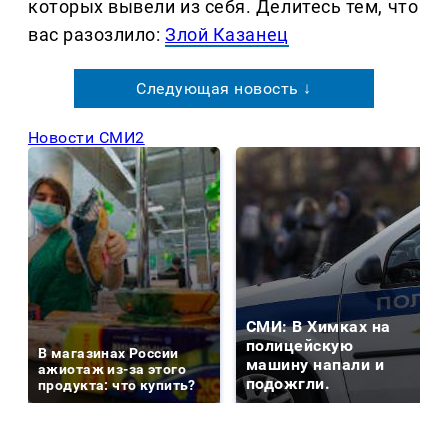
которых вывели из себя. Делитеcь тем, что
вас разозлило:
Злой Казанец
Следующая новость ↓
Новости СМИ2
СМИ: В Химках на
полицейскую
В магазинах России
машину напали и
ажиотаж из-за этого
подожгли.
продукта: что купить?