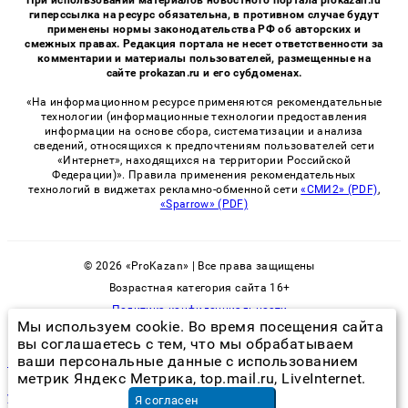
гиперссылка на ресурс обязательна, в противном случае будут
применены нормы законодательства РФ об авторских и
смежных правах. Редакция портала не несет ответственности за
комментарии и материалы пользователей, размещенные на
сайте prokazan.ru и его субдоменах.
«На информационном ресурсе применяются рекомендательные
технологии (информационные технологии предоставления
информации на основе сбора, систематизации и анализа
сведений, относящихся к предпочтениям пользователей сети
«Интернет», находящихся на территории Российской
Федерации)». Правила применения рекомендательных
технологий в виджетах рекламно-обменной сети
«СМИ2» (PDF)
,
«Sparrow» (PDF)
© 2026 «ProKazan» | Все права защищены
Возрастная категория сайта 16+
Политика конфиденциальности
Мы используем cookie. Во время посещения сайта
вы соглашаетесь с тем, что мы обрабатываем
ваши персональные данные с использованием
как избавиться от запаха плесени в доме из подпола
метрик Яндекс Метрика, top.mail.ru, LiveInternet.
установка электросчетчика уфа
в Уфе
Я согласен