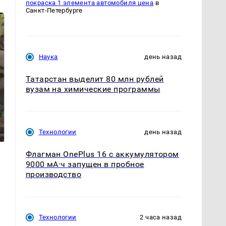
покраска 1 элемента автомобиля цена
в
Санкт-Петербурге
Наука
день назад
Татарстан выделит 80 млн рублей
вузам на химические программы
В ОАЭ произошло
Все новости по
жестокое убийство
падению вертолета на
криптомиллионера
Технологии
день назад
Кавказе: читать здесь
Флагман OnePlus 16 с аккумулятором
9000 мА·ч запущен в пробное
производство
Технологии
2 часа назад