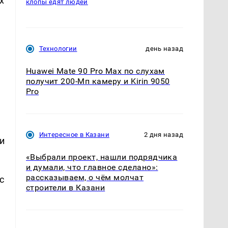
х
клопы едят людей
Технологии
день назад
Huawei Mate 90 Pro Max по слухам
получит 200-Мп камеру и Kirin 9050
Pro
Интересное в Казани
2 дня назад
и
«Выбрали проект, нашли подрядчика
и думали, что главное сделано»:
рассказываем, о чём молчат
с
строители в Казани