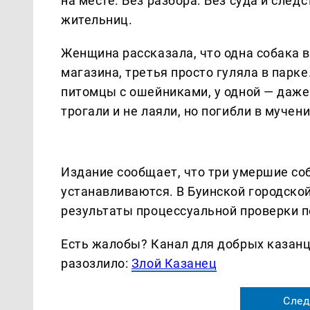
на месте. Без разбора. Без суда и след
жительниц.
Женщина рассказала, что одна собака 
магазина, третья просто гуляла в парк
питомцы с ошейниками, у одной — даже
трогали и не лаяли, но погибли в муче
Издание сообщает, что три умершие со
устанавливаются. В Буинской городской
результаты процессуальной проверки п
Есть жалобы? Канал для добрых казанце
разозлило:
Злой Казанец
След