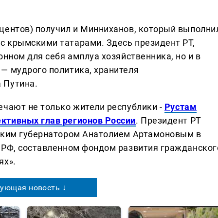
центов) получил и Минниханов, который выполни
с крымскими татарами. Здесь президент РТ,
онном для себя амплуа хозяйственника, но и в
— мудрого политика, хранителя
 Путина.
ечают не только жители республики -
Рустам
ктивных глав регионов России
. Президент РТ
жским губернатором Анатолием Артамоновым в
 РФ, составленном фондом развития гражданског
ях».
ующая новость ↓