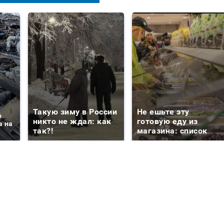
Такую зиму в России
Не ешьте эту
о
никто не ждал: как
готовую еду из
а на
так?!
магазина: список