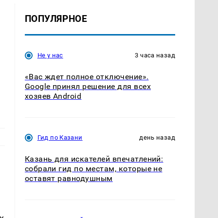
ПОПУЛЯРНОЕ
Не у нас
3 часа назад
«Вас ждет полное отключение».
Google принял решение для всех
хозяев Android
Гид по Казани
день назад
Казань для искателей впечатлений:
собрали гид по местам, которые не
оставят равнодушным