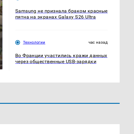
Samsung не признала браком красные
пятна на экранах Galaxy S26 Ultra
Технологии
час назад
В ОАЭ произошло
Все новости по
Во Франции участились кражи данных
жестокое убийство
падению вертолета на
через общественные USB-зарядки
криптомиллионера
Кавказе: читать здесь