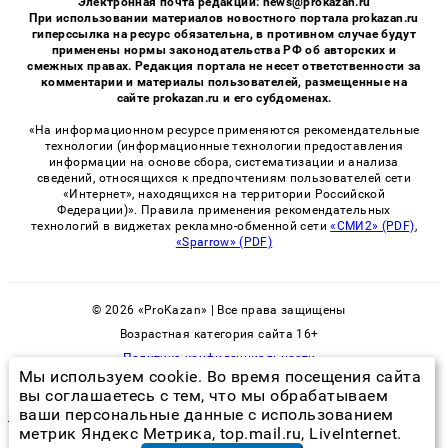
Электронная почта редакции: news@prokazan.ru
При использовании материалов новостного портала prokazan.ru
гиперссылка на ресурс обязательна, в противном случае будут
применены нормы законодательства РФ об авторских и
смежных правах. Редакция портала не несет ответственности за
комментарии и материалы пользователей, размещенные на
сайте prokazan.ru и его субдоменах.
«На информационном ресурсе применяются рекомендательные
технологии (информационные технологии предоставления
информации на основе сбора, систематизации и анализа
сведений, относящихся к предпочтениям пользователей сети
«Интернет», находящихся на территории Российской
Федерации)». Правила применения рекомендательных
технологий в виджетах рекламно-обменной сети
«СМИ2» (PDF)
,
«Sparrow» (PDF)
© 2026 «ProKazan» | Все права защищены
Возрастная категория сайта 16+
Политика конфиденциальности
Мы используем cookie. Во время посещения сайта
вы соглашаетесь с тем, что мы обрабатываем
ваши персональные данные с использованием
избавиться от клопов в квартире лобня
метрик Яндекс Метрика, top.mail.ru, LiveInternet.