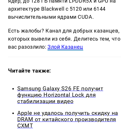
ядер, до 128 ГБ памяти LPDDR5X и GPU на
архитектуре Blackwell с 5120 или 6144
вычислительными ядрами CUDA.
Есть жалобы? Канал для добрых казанцев,
которых вывели из себя. Делитеcь тем, что
вас разозлило:
Злой Казанец
Читайте также:
Samsung Galaxy S26 FE получит
функцию Horizontal Lock для
стабилизации видео
Apple не удалось получить скидку на
DRAM от китайского производителя
CXMT