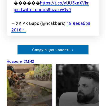
������
https://t.co/yUU5xnXVkr
pic.twitter.com/s8hzazwOv0
— ХК Ак Барс (@hcakbars)
18 декабря
2018 г.
Следующая новость ↓
Новости СМИ2