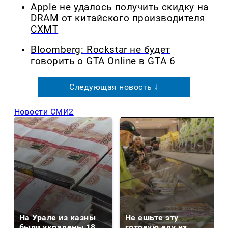
Apple не удалось получить скидку на
DRAM от китайского производителя
CXMT
Bloomberg: Rockstar не будет
говорить о GTA Online в GTA 6
Следующая новость ↓
Новости СМИ2
На Урале из казны
Не ешьте эту
были украдены 18
готовую еду из