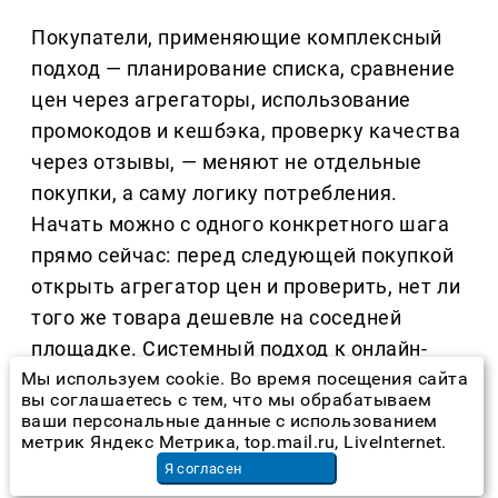
Покупатели, применяющие комплексный
подход — планирование списка, сравнение
цен через агрегаторы, использование
промокодов и кешбэка, проверку качества
через отзывы, — меняют не отдельные
покупки, а саму логику потребления.
Начать можно с одного конкретного шага
прямо сейчас: перед следующей покупкой
открыть агрегатор цен и проверить, нет ли
того же товара дешевле на соседней
площадке. Системный подход к онлайн-
шопингу превращает экономию в
Мы используем cookie. Во время посещения сайта
вы соглашаетесь с тем, что мы обрабатываем
устойчивую привычку, которая сохраняет
ваши персональные данные с использованием
бюджет и при этом не ухудшает качество
метрик Яндекс Метрика, top.mail.ru, LiveInternet.
Я согласен
приобретаемых вещей.