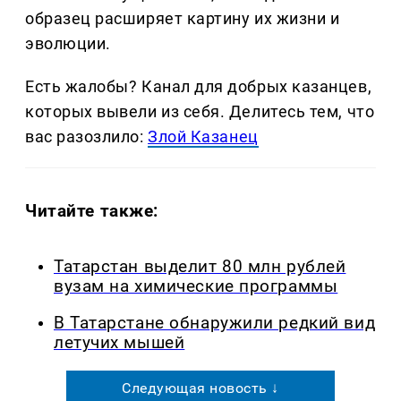
образец расширяет картину их жизни и
эволюции.
Есть жалобы? Канал для добрых казанцев,
которых вывели из себя. Делитеcь тем, что
вас разозлило:
Злой Казанец
Читайте также:
Татарстан выделит 80 млн рублей
вузам на химические программы
В Татарстане обнаружили редкий вид
летучих мышей
Следующая новость ↓