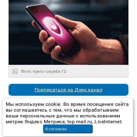
Фото: пресс-служба T2
Подписаться на Дзен.канал
Мы используем cookie. Во время посещения сайта
T2, российский оператор мобильной связи,
вы соглашаетесь с тем, что мы обрабатываем
лидирует по количеству бесплатных
ваши персональные данные с использованием
метрик Яндекс Метрика, top.mail.ru, LiveInternet.
сервисов цифровой защиты среди
Я согласен
операторов «большой четверки», следует