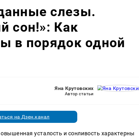
данные слезы.
й сон!»: Как
ы в порядок одной
Яна Крутовских
Автор статьи
ться на Дзен.канал
повышенная усталость и сонливость характерны