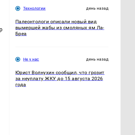
Технологии
день назад
Палеонтологи описали новый вид
вымершей жабы из смоляных ям Ла-
р
Бреа
Не у нас
день назад
Юрист Волнухин сообщил, что грозит
за неуплату ЖКУ до 15 августа 2026
года