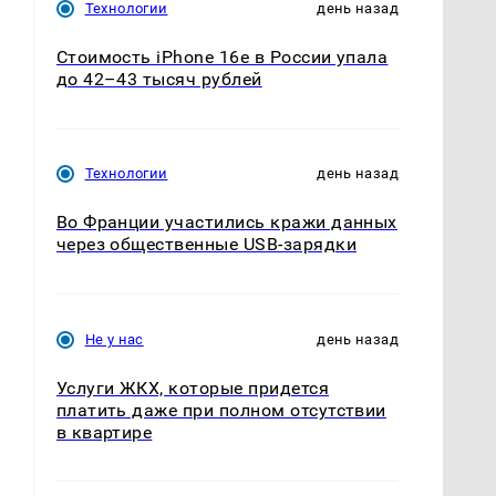
Технологии
день назад
Стоимость iPhone 16e в России упала
до 42–43 тысяч рублей
Технологии
день назад
Во Франции участились кражи данных
а
через общественные USB-зарядки
Не у нас
день назад
Услуги ЖКХ, которые придется
платить даже при полном отсутствии
в квартире