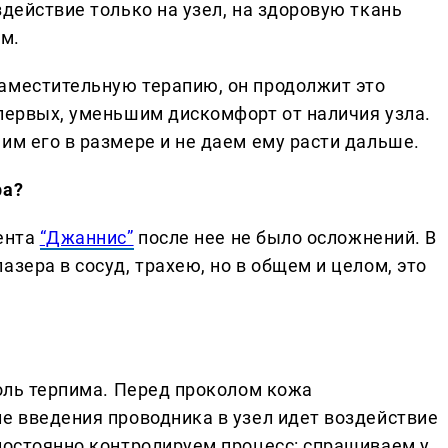
здействие только на узел, на здоровую ткань
м.
аместительную терапию, он продолжит это
-первых, уменьшим дискомфорт от наличия узла.
им его в размере и не даем ему расти дальше.
ра?
иента
“Джаннис”
после нее не было осложнений. В
азера в сосуд, трахею, но в общем и целом, это
боль терпима. Перед проколом кожа
ле введения проводника в узел идет воздействие
 постоянно контролируем процесс: спрашиваем у