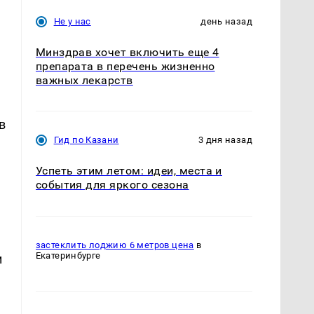
Не у нас
день назад
Минздрав хочет включить еще 4
препарата в перечень жизненно
важных лекарств
в
в
Гид по Казани
3 дня назад
Успеть этим летом: идеи, места и
события для яркого сезона
застеклить лоджию 6 метров цена
в
Екатеринбурге
и