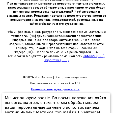
При использовании материалов новостного портала prokazan.ru
гиперссылка на ресурс обязательна, в противном случае будут
применены нормы законодательства РФ об авторских и
смежных правах. Редакция портала не несет ответственности за
комментарии и материалы пользователей, размещенные на
сайте prokazan.ru и его субдоменах.
«На информационном ресурсе применяются рекомендательные
технологии (информационные технологии предоставления
информации на основе сбора, систематизации и анализа
сведений, относящихся к предпочтениям пользователей сети
«Интернет», находящихся на территории Российской
Федерации)». Правила применения рекомендательных
технологий в виджетах рекламно-обменной сети
«СМИ2» (PDF)
,
«Sparrow» (PDF)
© 2026 «ProKazan» | Все права защищены
Возрастная категория сайта 16+
Политика конфиденциальности
Мы используем cookie. Во время посещения сайта
вы соглашаетесь с тем, что мы обрабатываем
дезинфекция от клопов в квартире цены москва отзывы
ваши персональные данные с использованием
клиентов
метрик Яндекс Метрика, top.mail.ru, LiveInternet.