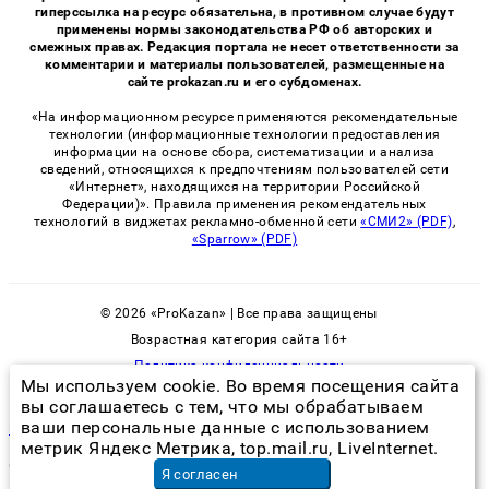
гиперссылка на ресурс обязательна, в противном случае будут
применены нормы законодательства РФ об авторских и
смежных правах. Редакция портала не несет ответственности за
комментарии и материалы пользователей, размещенные на
сайте prokazan.ru и его субдоменах.
«На информационном ресурсе применяются рекомендательные
технологии (информационные технологии предоставления
информации на основе сбора, систематизации и анализа
сведений, относящихся к предпочтениям пользователей сети
«Интернет», находящихся на территории Российской
Федерации)». Правила применения рекомендательных
технологий в виджетах рекламно-обменной сети
«СМИ2» (PDF)
,
«Sparrow» (PDF)
© 2026 «ProKazan» | Все права защищены
Возрастная категория сайта 16+
Политика конфиденциальности
Мы используем cookie. Во время посещения сайта
вы соглашаетесь с тем, что мы обрабатываем
ваши персональные данные с использованием
как убить тараканов
метрик Яндекс Метрика, top.mail.ru, LiveInternet.
"
стерилизация сук цена
в Санкт-Петербурге"
Я согласен